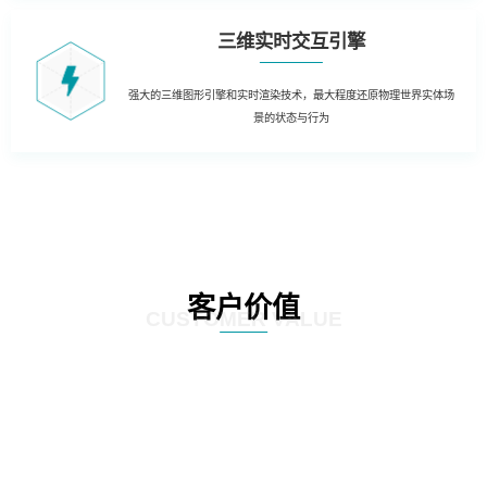
三维实时交互引擎
强大的三维图形引擎和实时渲染技术，最大程度还原物理世界实体场
景的状态与行为
客户价值
CUSTOMER VALUE
01
三维虚拟可视化平台：在现有资源管理系统数据库的基础上，以三维虚拟现实
的形式展现数据中心的运行情况。实现可视化管理和服务器设备物理位置的精
确定位。三维虚拟现实方式对机房楼层、设备区、设备安装部署情况及动力环