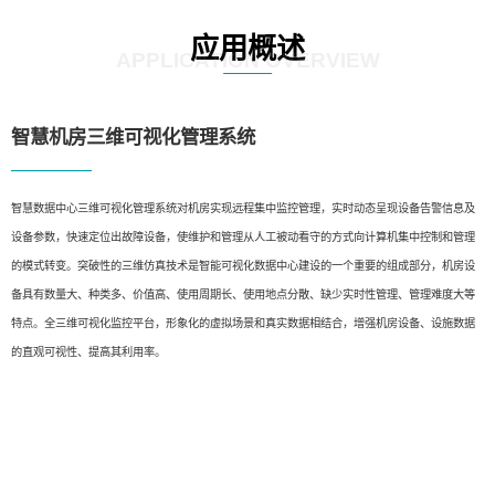
应用概述
APPLICATION OVERVIEW
智慧机房三维可视化管理系统
智慧数据中心三维可视化管理系统对机房实现远程集中监控管理，实时动态呈现设备告警信息及
设备参数，快速定位出故障设备，使维护和管理从人工被动看守的方式向计算机集中控制和管理
的模式转变。突破性的三维仿真技术是智能可视化数据中心建设的一个重要的组成部分，机房设
备具有数量大、种类多、价值高、使用周期长、使用地点分散、缺少实时性管理、管理难度大等
特点。全三维可视化监控平台，形象化的虚拟场景和真实数据相结合，增强机房设备、设施数据
的直观可视性、提高其利用率。