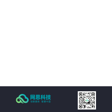
境等附属设施的直观展示，实时展现监控和报警数据。可实现360度视角调整。
02
IT资产可视化管理：在三维环境中通过鼠标点击实现楼层、机房、机房子区域、
机柜、设备的分级直接浏览。实现机房可用性动态统计，包括空间可用性、用
电量分布、温湿度分布情况和机房承重分布情况统计。当上架设备物理位置发
生变化时，设备位置根据数据库变化自动变更。用户也可通过维护工具自行调
03
整。
机房环境监控可视化管理：在三维环境中以虚拟现实的方式来展示传统环境监
控系统，给管理员一个更加贴近现实场景的操作环境，进一步提升了操作体
验。极大的提高的机房监控管理的人性化、真实化。
04
配线可视化管理：配线可视化管理功能模块以三维可视化形式直观呈现链路连
接，实现对设备端口和连接线缆（基础布线和跳线）的管理，可以有效提升数
据中心配线的管理水平。
05
统计可视化管理：可视化管理系统可以树形数据呈现和三维场景展现两种方式
同时表现机房和机柜整体使用情况，对于已用空间和可用空间进行精确统计和
展现。