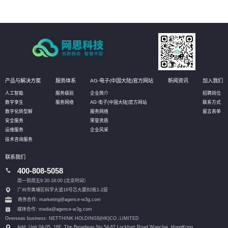
产品与解决方案
服务体系
AG·电子(中国大陆)官方网站
新闻资讯
加入我们
人工智能
服务级别
企业简介
招聘岗位
数字孪生
服务网络
AG·电子(中国大陆)官方网站
联系方式
数字化转型解
服务网络
留言表单
安全服务
荣誉资质
运维服务
企业风采
技术咨询服务
联系我们
400-808-5058
周一到周五9:30-18:00 (北京时间）
广州市黄埔区科学大道18号芯大厦B2栋1-2层
商务合作: marketing@agence-w3g.com
媒体合作: media@agence-w3g.com
Overseas business: NETTHINK HOLDINGS(HK)CO.,LIMITED
Add: Unit 04-05, 16F, The Broadway No.54-62 Lockhart Road,
Wanchai, HongKong