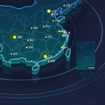
沈阳
北京
天津
济南
郑州
西安
南京
上海
苏州
武汉
成都
重庆
贵阳
福州
昆明
广州
香港