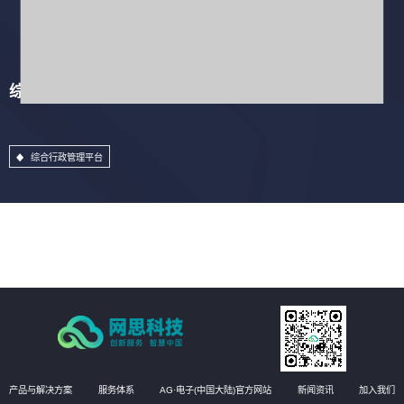
综合行政管理平台
综合行政管理平台
产品与解决方案
服务体系
AG·电子(中国大陆)官方网站
新闻资讯
加入我们