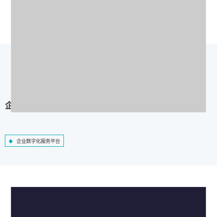
企业数字化服务平台
企业数字化服务平台